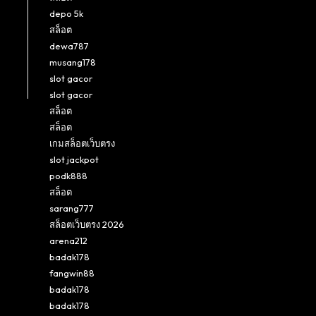
depo 5k
สล็อต
dewa787
musang178
slot gacor
slot gacor
สล็อต
สล็อต
เกมสล็อตเว็บตรง
slot jackpot
podk888
สล็อต
sarang777
สล็อตเว็บตรง 2026
arena212
badak178
fangwin88
badak178
badak178