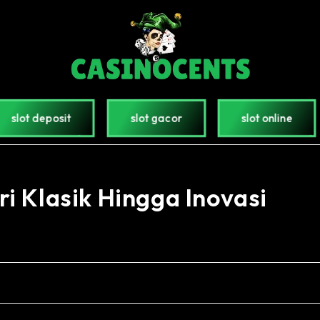
slot deposit
slot gacor
slot online
i Klasik Hingga Inovasi