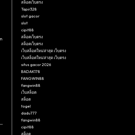
สล็อตเว็บตรง
Tapir328
slot gacor
slot
cipit88
สล็อตเว็บตรง
in
สล็อตเว็บตรง
เว็บสล็อตใหม่ล่าสุด เว็บตรง
เว็บสล็อตใหม่ล่าสุด เว็บตรง
situs gacor 2026
BADAK178
FANGWIN88
fangwin88
เว็บสล็อต
สล็อต
togel
dadu777
fangwin88
cipit88
สล็อต