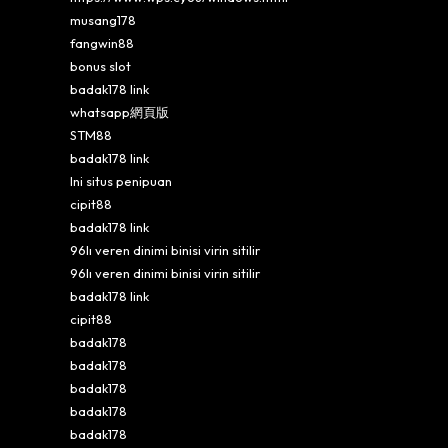
musang178
fangwin88
bonus slot
badak178 link
whatsapp網頁版
STM88
badak178 link
Ini situs penipuan
cipit88
badak178 link
96lı veren dinimi binisi virin sitilir
96lı veren dinimi binisi virin sitilir
badak178 link
cipit88
badak178
badak178
badak178
badak178
badak178