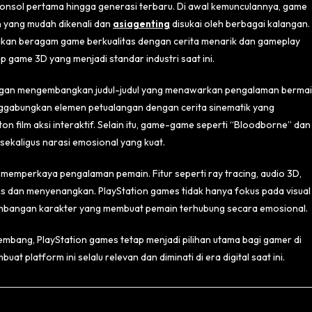
konsol pertama hingga generasi terbaru. Di awal kemunculannya, game
n yang mudah dikenali dan
asiagenting
disukai oleh berbagai kalangan.
diakan beragam game berkualitas dengan cerita menarik dan gameplay
 game 3D yang menjadi standar industri saat ini.
 dengan mengembangkan judul-judul yang menawarkan pengalaman berma
nggabungkan elemen petualangan dengan cerita sinematik yang
film aksi interaktif. Selain itu, game-game seperti “Bloodborne” dan
ekaligus narasi emosional yang kuat.
 memperkaya pengalaman pemain. Fitur seperti ray tracing, audio 3D,
tis dan menyenangkan. PlayStation games tidak hanya fokus pada visual
gembangan karakter yang membuat pemain terhubung secara emosional.
mbang, PlayStation games tetap menjadi pilihan utama bagi gamer di
t platform ini selalu relevan dan diminati di era digital saat ini.