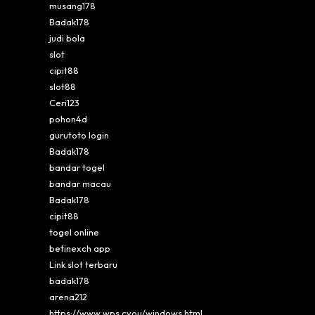
musang178
Badak178
judi bola
slot
cipit88
slot88
Ceri123
pohon4d
gurutoto login
Badak178
bandar togel
bandar macau
Badak178
cipit88
togel online
betinexch app
Link slot terbaru
badak178
arena212
https://www.wps.cyou/windows.html