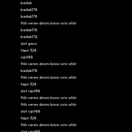
badak
badak178
badak178
96lı veren dinimi binisi virin sitilir
badak178
badak178
slot gaco
tapir 328
cipit88
96lı veren dinimi binisi virin sitilir
badak178
96lı veren dinimi binisi virin sitilir
tapir 328
slot cipit88
96lı veren dinimi binisi virin sitilir
96lı veren dinimi binisi virin sitilir
slot cipit88
tapir 328
96lı veren dinimi binisi virin sitilir
slot cipit88