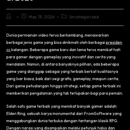
May 13, 2026
Uncategorized
Dunia permainan video terus berkembang, menawarkan
berbagai jenis game yang bisa dinikmati oleh berbagai
presiden
cc
kalangan. Beberapa game baru dan lama terus memikat hati
para gamer dengan gameplay yang inovatif dan cerita yang
mendalam. Namun, di antara banyaknya pilihan, ada beberapa
game yang dianggap sebagai yang terbaik berkat kualitasnya
yang luar biasa, baik dari segi grafis, gameplay, maupun cerita.
Dari game petualangan hingga strategi, setiap game terbaik ini
memberikan pengalaman yang tak terlupakan bagi para pemain.
Salah satu game terbaik yang memikat banyak gamer adalah
Elden Ring, sebuah karya monumental dari FromSoftware yang
menggabungkan dunia terbuka dengan tantangan klasik RPG.
Dengan narasi yang disampaikan melalui petunjuk halus dan