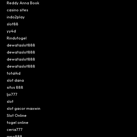
Reddy Anna Book
casino sites
indo2play
slot88
yy4d
Rindutogel
dewataslot888
dewataslot888
dewataslot888
dewataslot888
total4d
slot dana
situs 888
ljo777
slot
slot gacor maxwin
Slot Online
togel online
ceria777
mpo888