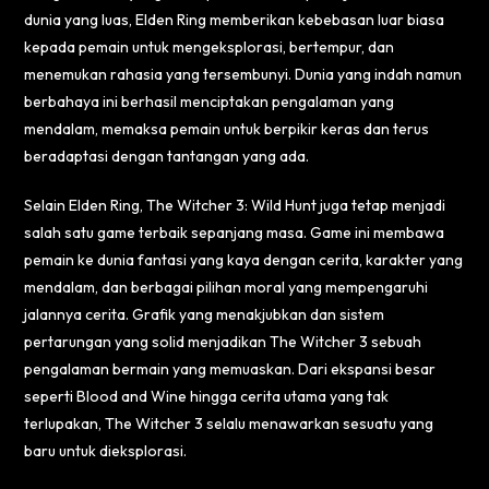
dunia yang luas, Elden Ring memberikan kebebasan luar biasa
kepada pemain untuk mengeksplorasi, bertempur, dan
menemukan rahasia yang tersembunyi. Dunia yang indah namun
berbahaya ini berhasil menciptakan pengalaman yang
mendalam, memaksa pemain untuk berpikir keras dan terus
beradaptasi dengan tantangan yang ada.
Selain Elden Ring, The Witcher 3: Wild Hunt juga tetap menjadi
salah satu game terbaik sepanjang masa. Game ini membawa
pemain ke dunia fantasi yang kaya dengan cerita, karakter yang
mendalam, dan berbagai pilihan moral yang mempengaruhi
jalannya cerita. Grafik yang menakjubkan dan sistem
pertarungan yang solid menjadikan The Witcher 3 sebuah
pengalaman bermain yang memuaskan. Dari ekspansi besar
seperti Blood and Wine hingga cerita utama yang tak
terlupakan, The Witcher 3 selalu menawarkan sesuatu yang
baru untuk dieksplorasi.