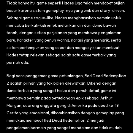
Tidak hanya itu, game seperti Hades juga telah mendapat pujian
besar karena sistem gameplay-nya yang unik dan story-driven.
Sebagai game rogue-like, Hades mengharuskan pemain untuk
mencoba berkali-kali untuk melarikan diri dari dunia bawah
tanah, dengan setiap perjalanan yang membawa pengalaman
baru. Karakter yang penuh warna, narasi yang menarik, serta
sistem pertempuran yang cepat dan mengasyikkan membuat
Hades tetap relevan sebagai salah satu game terbaik yang
pernah ada.
Bagi para penggemar game petualangan, Red Dead Redemption
2 adalah pilihan yang tak boleh dilewatkan. Dikenal dengan
dunia terbuka yang sangat hidup dan penuh detail, game ini
membawa pemain pada petualangan epik sebagai Arthur
Morgan, seorang anggota geng di Amerika pada abad ke-19.
Cerita yang emosional, dikombinasikan dengan gameplay yang
memukau, membuat Red Dead Redemption 2 menjadi
pengalaman bermain yang sangat mendalam dan tidak mudah