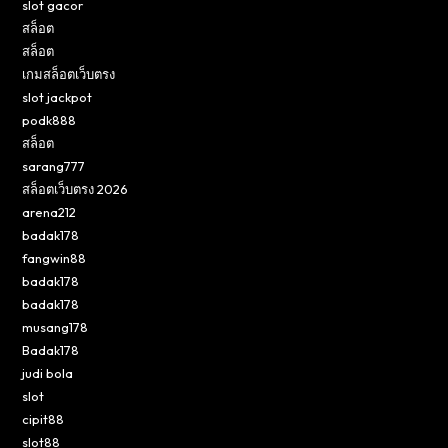
slot gacor
สล็อต
สล็อต
เกมสล็อตเว็บตรง
slot jackpot
podk888
สล็อต
sarang777
สล็อตเว็บตรง 2026
arena212
badak178
fangwin88
badak178
badak178
musang178
Badak178
judi bola
slot
cipit88
slot88