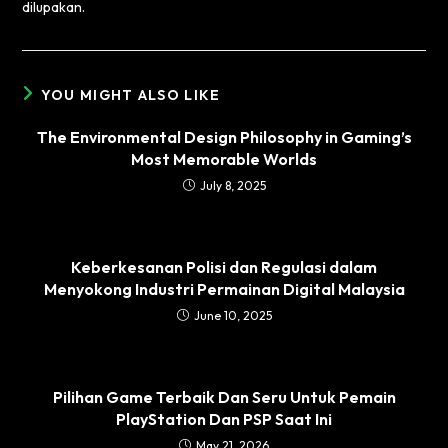
dilupakan.
YOU MIGHT ALSO LIKE
The Environmental Design Philosophy in Gaming’s
Most Memorable Worlds
July 8, 2025
Keberkesanan Polisi dan Regulasi dalam
Menyokong Industri Permainan Digital Malaysia
June 10, 2025
Pilihan Game Terbaik Dan Seru Untuk Pemain
PlayStation Dan PSP Saat Ini
May 21, 2026