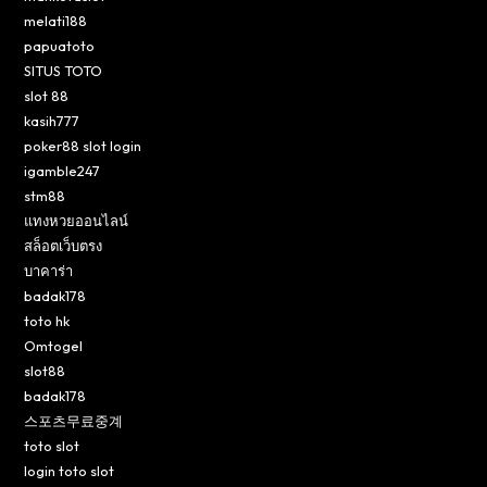
melati188
papuatoto
SITUS TOTO
slot 88
kasih777
poker88 slot login
igamble247
stm88
แทงหวยออนไลน์
สล็อตเว็บตรง
บาคาร่า
badak178
toto hk
Omtogel
slot88
badak178
스포츠무료중계
toto slot
login toto slot