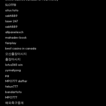
SLOTFB
situs toto
sakti889
laser 247
sakti889
allpanelexch
mahadev book
fairplay
best casino in canada
오산출장마사지
출장마사지
lotus365 win
yymahjong
pg
MPO777 daftar
tekun777
bandartoto
MPO777
해외축구중계