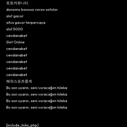
토토커뮤니티
donomo bonoso voron sotolor
slot gacor
situs gacor terpercaya
slot 5000
cendanabet
Slot Online
cendanabet
cendanabet
cendanabet
cendanabet
cendanabet
해외스포츠중계
Bu son uyarın, seni vuracağım hileka
Bu son uyarın, seni vuracağım hileka
Bu son uyarın, seni vuracağım hileka
Bu son uyarın, seni vuracağım hileka
[include_links_php]