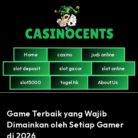
Home
casino
judi online
slot deposit
slot gacor
slot online
slot5000
togel hk
About Us
Game Terbaik yang Wajib
Dimainkan oleh Setiap Gamer
di 2026