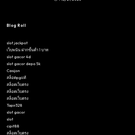
Blog Roll
slot jackpot
เว็บพนัน ฝากขั้นต่ำ 1 บาท
slot gacor 4d
slot gacor depo 5k
Casijon
สล็อตpgแท้
สล็อตเว็บตรง
สล็อตเว็บตรง
สล็อตเว็บตรง
Tapir328
slot gacor
slot
cipit88
สล็อตเว็บตรง