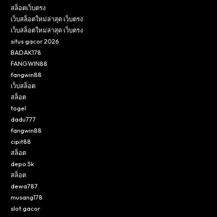
สล็อตเว็บตรง
เว็บสล็อตใหม่ล่าสุด เว็บตรง
เว็บสล็อตใหม่ล่าสุด เว็บตรง
situs gacor 2026
BADAK178
FANGWIN88
fangwin88
เว็บสล็อต
สล็อต
togel
dadu777
fangwin88
cipit88
สล็อต
depo 5k
สล็อต
dewa787
musang178
slot gacor