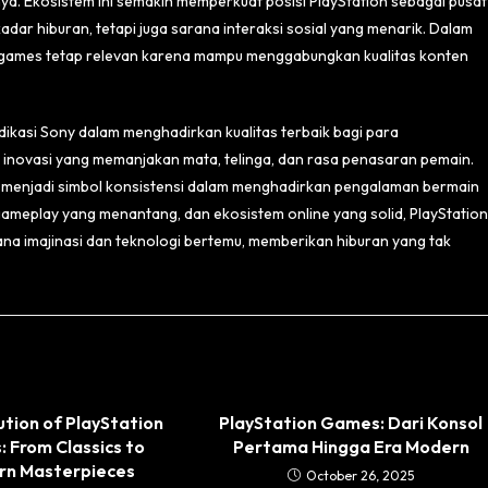
a. Ekosistem ini semakin memperkuat posisi PlayStation sebagai pusat
adar hiburan, tetapi juga sarana interaksi sosial yang menarik. Dalam
ion games tetap relevan karena mampu menggabungkan kualitas konten
dikasi Sony dalam menghadirkan kualitas terbaik bagi para
inovasi yang memanjakan mata, telinga, dan rasa penasaran pemain.
p menjadi simbol konsistensi dalam menghadirkan pengalaman bermain
meplay yang menantang, dan ekosistem online yang solid, PlayStation
a imajinasi dan teknologi bertemu, memberikan hiburan yang tak
ution of PlayStation
PlayStation Games: Dari Konsol
 From Classics to
Pertama Hingga Era Modern
rn Masterpieces
October 26, 2025