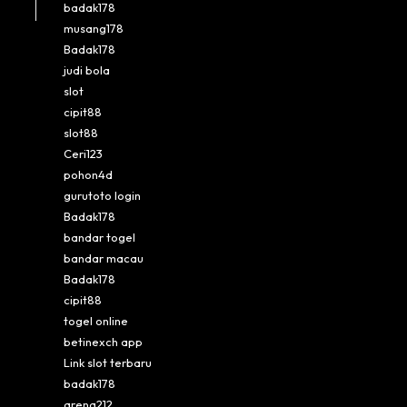
badak178
musang178
Badak178
judi bola
slot
cipit88
slot88
Ceri123
pohon4d
gurutoto login
Badak178
bandar togel
bandar macau
Badak178
cipit88
togel online
betinexch app
Link slot terbaru
badak178
arena212