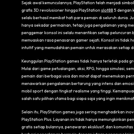
Sejak awal kemunculannya, PlayStation telah menjadi simbol
grafis 3D revolusioner hingga PlayStation
slot88
5 dengan k
selalu berhasil memikat hati para pemain di seluruh dunia. Ju
hanya sekadar permainan, tetapi juga pengalaman yang mem
penggemar konsol ini selalu menantikan setiap peluncuran b
memuaskan rasa penasaran gamer sejati. Konsol ini tidak ha
intuitif yang memudahkan pemain untuk merasakan setiap de
Keunggulan PlayStation games tidak hanya terletak pada gr
Mulai dari game petualangan, aksi, RPG, hingga simulasi, s
pemain dari berbagai usia dan minat dapat menemukan per
menawarkan pengalaman bertarung yang intens dan emosi
mobil sport dengan tingkat realisme yang tinggi. Kemampu
salah satu pilihan utama bagi siapa saja yang ingin menikm
Selain itu, PlayStation games juga sering menghadirkan in
PlayStation Plus. Layanan ini tidak hanya memungkinkan pe
gratis setiap bulannya, penawaran eksklusif, dan komunitas