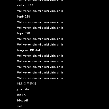
slot cipit88
96lı veren dinimi binisi virin sitilir
tapir 328
96lı veren dinimi binisi virin sitilir
96lı veren dinimi binisi virin sitilir
tapir 328
96lı veren dinimi binisi virin sitilir
96lı veren dinimi binisi virin sitilir
fang win 88 slot
96lı veren dinimi binisi virin sitilir
96lı veren dinimi binisi virin sitilir
96lı veren dinimi binisi virin sitilir
96lı veren dinimi binisi virin sitilir
96lı veren dinimi binisi virin sitilir
해외야구중계
juni toto
ide777
btcusdt
slot