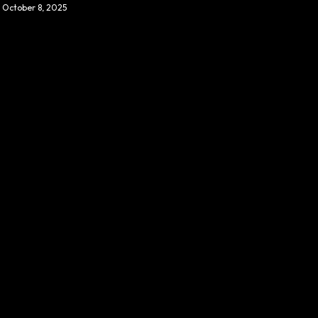
October 8, 2025