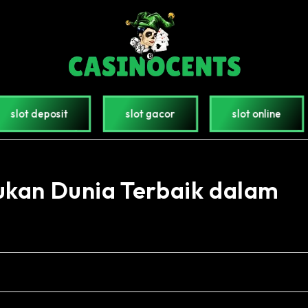
slot deposit
slot gacor
slot online
ukan Dunia Terbaik dalam